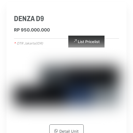
DENZA D9
RP 950.000.000
List Pricelist
*
OTR Jakarta(IDR)
Detail Unit