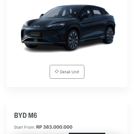
Detail Unit
BYD M6
RP 383.000.000
Start From: