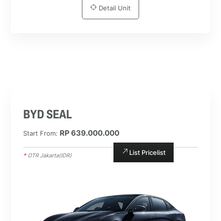
Detail Unit
BYD SEAL
RP 639.000.000
Start From:
List Pricelist
*
OTR Jakarta(IDR)