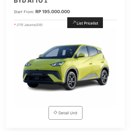
BYD ATTO 1
RP 195.000.000
Start From:
List Pricelist
*
OTR Jakarta(IDR)
Detail Unit