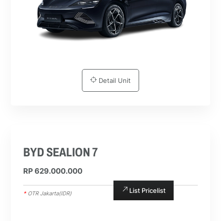
Detail Unit
BYD SEALION 7
RP 629.000.000
List Pricelist
*
OTR Jakarta(IDR)