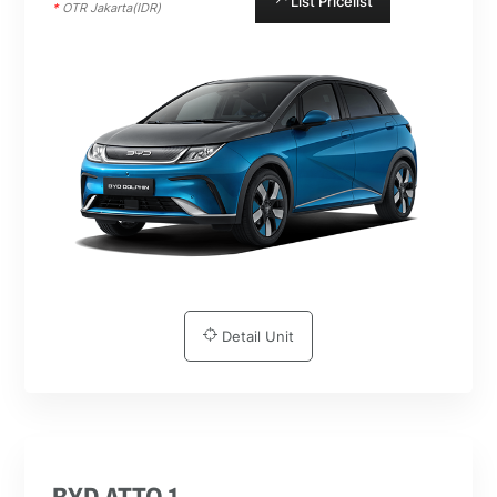
List Pricelist
*
OTR Jakarta(IDR)
Detail Unit