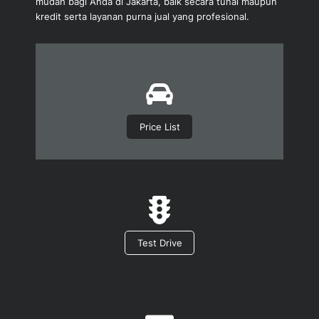
mudah bagi Anda di Jakarta, baik secara tunai maupun
kredit serta layanan purna jual yang profesional.
Icon
label
Price List
Icon
label
Test Drive