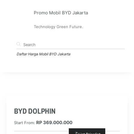
Promo Mobil BYD Jakarta
Cek promo bombastis terbaru yang sedang berlaku hari ini, lalu
dapatkan dari dealer mobil listrik BYD kami di Sudirman
Jakarta.
Technology Green Future.
Daftar Harga Mobil BYD Jakarta
Ketahui daftar harga asli mobil BYD yang sedang Anda cari langsung dari
dealernya di Jakarta. Sebagai informasi, harga berikut ini akan lebih murah
ketika mendapat promo khusus.
BYD DOLPHIN
RP 369.000.000
Start From: