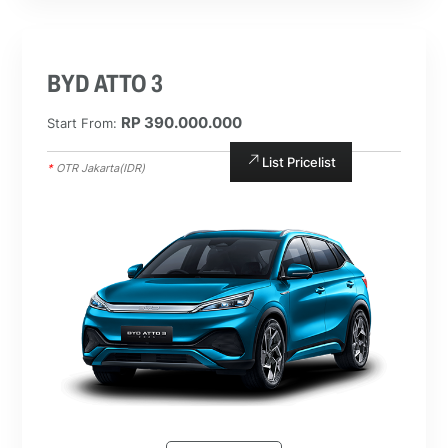
BYD ATTO 3
RP 390.000.000
Start From:
List Pricelist
*
OTR Jakarta(IDR)