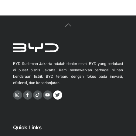
Back
To
Top
BYD Sudirman Jakarta adalah dealer resmi BYD yang berlokasi
di pusat bisnis Jakarta. Kami menawarkan berbagai pilihan
kendaraan listrik BYD terbaru dengan fokus pada inovasi,
efisiensi, dan keberlanjutan.
Icon
Icon
Icon
label
label
label
Quick Links