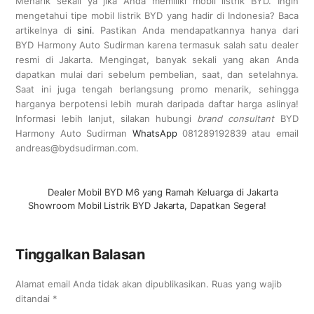
Menarik sekali ya jika Anda memiliki mobil listrik BYD. Ingin
mengetahui tipe mobil listrik BYD yang hadir di Indonesia? Baca
artikelnya di
sini
.
Pastikan Anda mendapatkannya hanya dari
BYD Harmony Auto Sudirman karena termasuk salah satu dealer
resmi di Jakarta. Mengingat, banyak sekali yang akan Anda
dapatkan mulai dari sebelum pembelian, saat, dan setelahnya.
Saat ini juga tengah berlangsung promo menarik, sehingga
harganya berpotensi lebih murah daripada daftar harga aslinya!
Informasi lebih lanjut, silakan hubungi
brand consultant
BYD
Harmony Auto Sudirman
WhatsApp
081289192839 atau email
andreas@bydsudirman.com.
Dealer Mobil BYD M6 yang Ramah Keluarga di Jakarta
Showroom Mobil Listrik BYD Jakarta, Dapatkan Segera!
Tinggalkan Balasan
Alamat email Anda tidak akan dipublikasikan.
Ruas yang wajib
ditandai
*