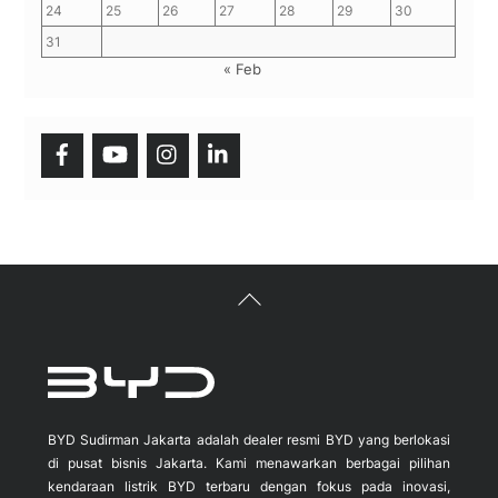
24
25
26
27
28
29
30
31
« Feb
Back
To
Top
BYD Sudirman Jakarta adalah dealer resmi BYD yang berlokasi
di pusat bisnis Jakarta. Kami menawarkan berbagai pilihan
kendaraan listrik BYD terbaru dengan fokus pada inovasi,