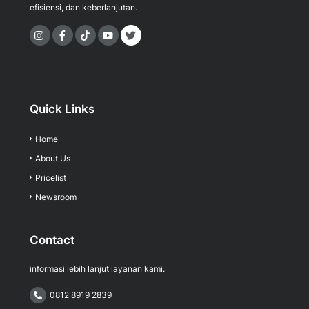
efisiensi, dan keberlanjutan.
Icon
Icon
Icon
label
label
label
Quick Links
Home
About Us
Pricelist
Newsroom
Contact
informasi lebih lanjut layanan kami.
0812 8919 2839