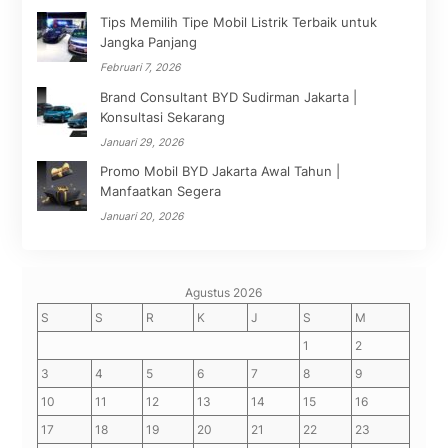
Tips Memilih Tipe Mobil Listrik Terbaik untuk
Jangka Panjang
Februari 7, 2026
Brand Consultant BYD Sudirman Jakarta |
Konsultasi Sekarang
Januari 29, 2026
Promo Mobil BYD Jakarta Awal Tahun |
Manfaatkan Segera
Januari 20, 2026
Agustus 2026
S
S
R
K
J
S
M
1
2
3
4
5
6
7
8
9
10
11
12
13
14
15
16
17
18
19
20
21
22
23